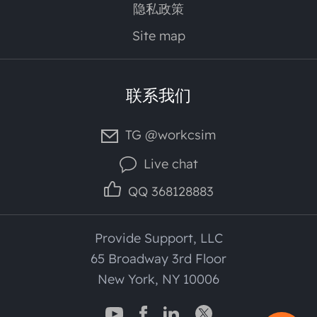
隐私政策
Site map
联系我们
TG @workcsim
Live chat
QQ 368128883
Provide Support, LLC
65 Broadway 3rd Floor
New York, NY 10006